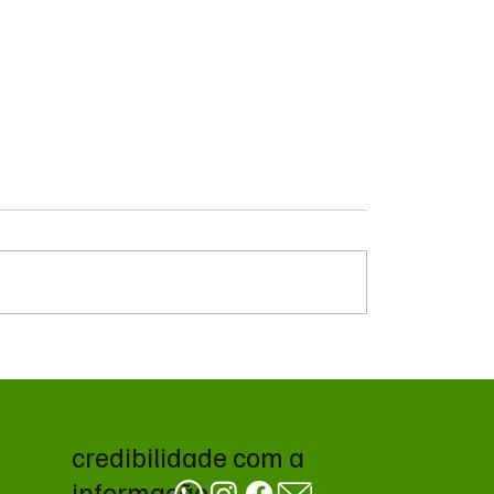
do petróleo e
Governo prioriza carne
tica no Oriente Médio
frango para destravar
onam cotações da soja
exportações à União E
cago
credibilidade com a
informação