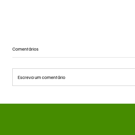
Comentários
Escreva um comentário
Queda do petróleo e clima nos
Queda 
EUA pressionam cotações do
geopolí
milho em Chicago e na B3
pressi
em Chi