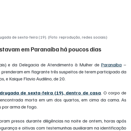
ugada de sexta-feira (19). (Foto: reprodução, redes sociais)
estavam em Paranaíba há poucos dias
rais) e da Delegacia de Atendimento à Mulher de 
Paranaíba
 – 
– prenderam em flagrante três suspeitos de terem participado da 
s, e Kaique Flavio Audilino, de 20.
rugada de sexta-feira (19), dentro de casa
. O corpo de 
oi encontrada morta em um dos quartos, em cima da cama. As 
 por arma de fogo.
foram presos durante diligências na noite de ontem, horas após 
gurança e oitivas com testemunhas auxiliaram na identificação 