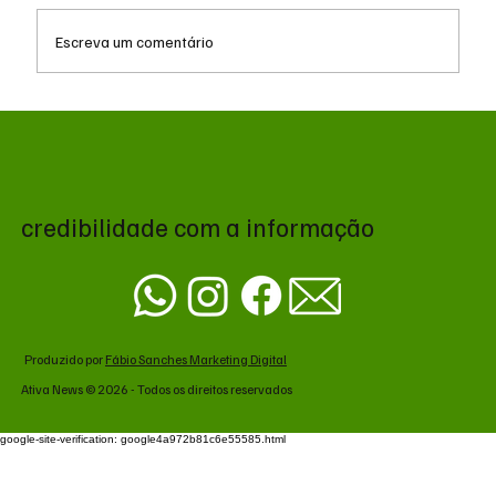
Escreva um comentário
Decisão judicial obriga Polícia Militar a
remover canil e suspender treinos com gás
no Batalhão de Choque
credibilidade com a informação
Produzido por
Fábio Sanches Marketing Digital
Ativa News © 2026 - Todos os direitos reservados
google-site-verification: google4a972b81c6e55585.html