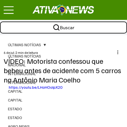
Buscar
ÚLTIMAS NOTÍCIAS
6 de jul.
2 min de leitura
ÚLTIMAS NOTÍCIAS
VÍDEO: Motorista confessou que
NACIONAL
bebeu antes de acidente com 5 carros
INTERNACIONAL
na Antônio Maria Coelho
INTERNACIONAL
https://youtu.be/LHoHOolpX20
CAPITAL
CAPITAL
ESTADO
ESTADO
AGRO NEWS