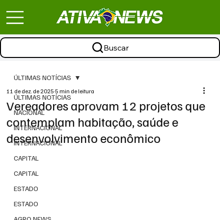
Buscar
ÚLTIMAS NOTÍCIAS
11 de dez. de 2025
5 min de leitura
ÚLTIMAS NOTÍCIAS
Vereadores aprovam 12 projetos que
NACIONAL
contemplam habitação, saúde e
INTERNACIONAL
desenvolvimento econômico
INTERNACIONAL
CAPITAL
CAPITAL
ESTADO
ESTADO
AGRO NEWS