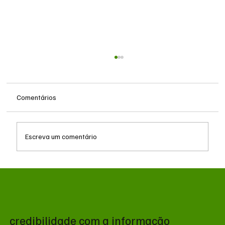
Comentários
Escreva um comentário
MS renova contrato de R$ 10,2 milhões
para atendimentos de hemodiálise em
Ponta Porã
credibilidade com a informação