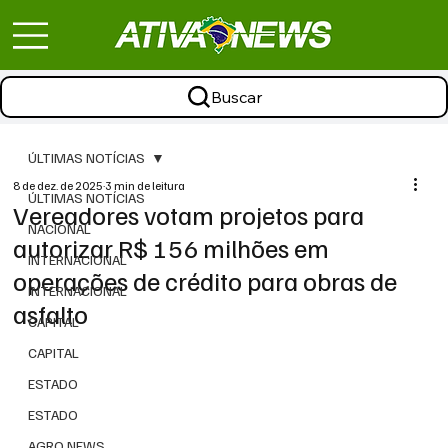
Buscar
ÚLTIMAS NOTÍCIAS
8 de dez. de 2025
3 min de leitura
ÚLTIMAS NOTÍCIAS
Vereadores votam projetos para
NACIONAL
autorizar R$ 156 milhões em
INTERNACIONAL
operações de crédito para obras de
INTERNACIONAL
asfalto
CAPITAL
CAPITAL
ESTADO
ESTADO
AGRO NEWS