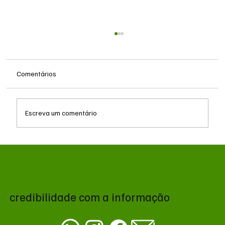
Comentários
Escreva um comentário
MS renova contrato de R$ 10,2 milhões
para atendimentos de hemodiálise em
Ponta Porã
credibilidade com a informação