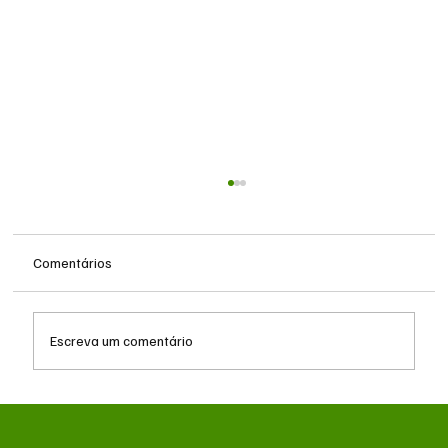
Comentários
Escreva um comentário
Queda do petróleo e geopolítica no Oriente
Médio pressionam cotações da soja em