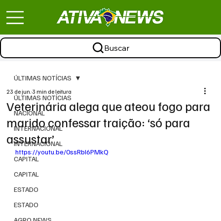
Buscar
ÚLTIMAS NOTÍCIAS
23 de jun.
3 min de leitura
ÚLTIMAS NOTÍCIAS
Veterinária alega que ateou fogo para
NACIONAL
marido confessar traição: ‘só para
INTERNACIONAL
assustar’
INTERNACIONAL
https://youtu.be/0ssRbI6PMkQ
CAPITAL
CAPITAL
ESTADO
ESTADO
AGRO NEWS