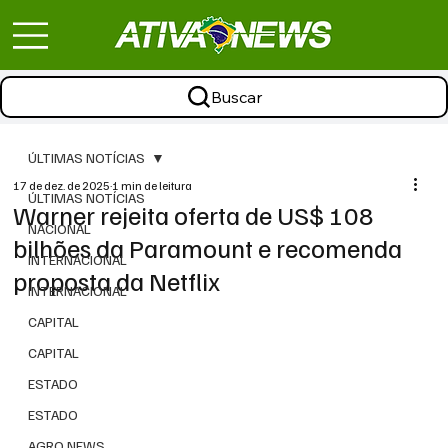
Buscar
ÚLTIMAS NOTÍCIAS
17 de dez. de 2025
1 min de leitura
ÚLTIMAS NOTÍCIAS
Warner rejeita oferta de US$ 108
NACIONAL
bilhões da Paramount e recomenda
INTERNACIONAL
proposta da Netflix
INTERNACIONAL
CAPITAL
CAPITAL
ESTADO
ESTADO
AGRO NEWS