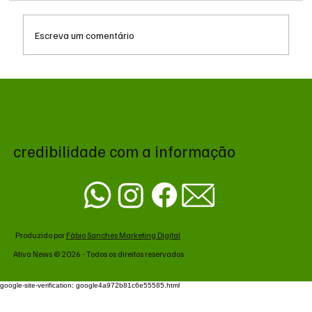
Escreva um comentário
EUA atacam o Irã em resposta à queda de
helicóptero em Ormuz
credibilidade com a informação
Produzido por
Fábio Sanches Marketing Digital
Ativa News © 2026 - Todos os direitos reservados
google-site-verification: google4a972b81c6e55585.html