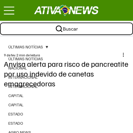
Buscar
ÚLTIMAS NOTÍCIAS
9 de fev.
2 min de leitura
ÚLTIMAS NOTÍCIAS
Anvisa alerta para risco de pancreatite
NACIONAL
por uso indevido de canetas
INTERNACIONAL
emagrecedoras
INTERNACIONAL
CAPITAL
CAPITAL
ESTADO
ESTADO
AGRO NEWS