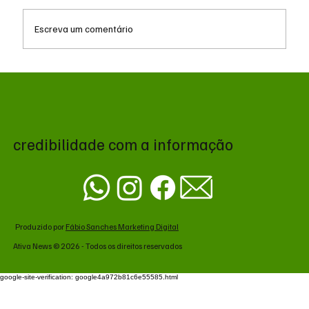
Escreva um comentário
Reforma Tributária: empresas iniciam fase
de testes com exibição de IBS e CBS nas
notas fiscais
credibilidade com a informação
Produzido por
Fábio Sanches Marketing Digital
Ativa News © 2026 - Todos os direitos reservados
google-site-verification: google4a972b81c6e55585.html