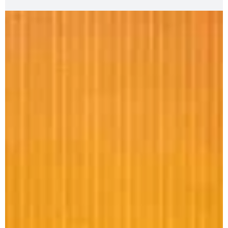
Foram identificadas reações severas após o uso da
vacina No início da tarde desta segunda-feira (8), o
ministro Alexandre Padilha, do Ministério da Saúde,
anunciou a suspensão do uso da vacina produzida pelo
Instituto Butantan. Mato Grosso do Sul passou a aplica
a vacina após constatar epidemia de chikungunya.
Ainda conforme o ministro, foram identificadas 42
reações severas em pessoas que receberam a vacina.
Entre esses