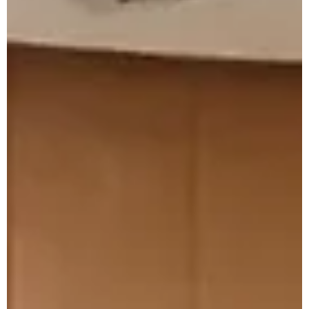
‘cair na conta’ o valor de R$ 7 milhões do programa
Prodesenvolve, em convênio articulado por Jaime
Verruck (Republicanos), a Fiems (Federação das
Indústrias de Mato Grosso do Sul) promoveu evento em
resort de Bonito — a 296 km de Campo Grande.
Chamado de Fórum Empresaria