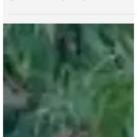
8 de jun.
4 min de leitura
ESTADO
TJMS mantém contrato da Rota da Celulose e
empresa deve levar caso ao STJ
Sessão no TJMS. (Fábio Oruê, Jornal Midiamax) Empresa
tenta derrubar contrato firmado com outro consórcio
após sua desclassificação A empresa K Infra
Concessões e Participações Ltda. (CNPJ:
13.884.866/0001-54) — 1ª colocada do leilão da Rota da
Celulose — teve recurso que pedia a anulação do
contrato para administrar o conjunto das rodovias
negado pelos desembargadores do TJMS (Tribunal de
Justiça de Mato Grosso do Sul), nesta segunda-feira (8)