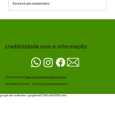
Escreva um comentário
Zema declara R$ 178,7 milhões ao TSE e
registra alta patrimonial antes de disputa
presidencial
credibilidade com a informação
Produzido por
Fábio Sanches Marketing Digital
Ativa News © 2026 - Todos os direitos reservados
google-site-verification: google4a972b81c6e55585.html