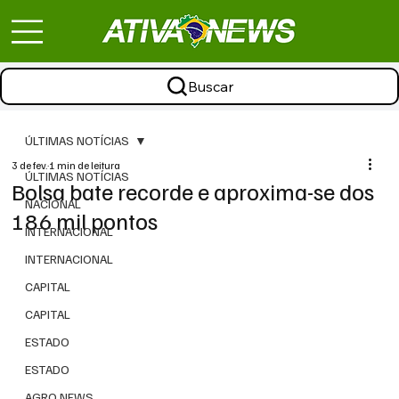
Buscar
ÚLTIMAS NOTÍCIAS
3 de fev.
1 min de leitura
ÚLTIMAS NOTÍCIAS
Bolsa bate recorde e aproxima-se dos
NACIONAL
186 mil pontos
INTERNACIONAL
INTERNACIONAL
CAPITAL
CAPITAL
ESTADO
ESTADO
AGRO NEWS