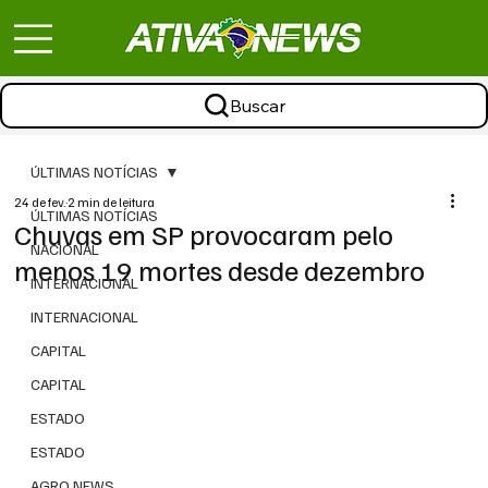
Buscar
ÚLTIMAS NOTÍCIAS
24 de fev.
2 min de leitura
ÚLTIMAS NOTÍCIAS
Chuvas em SP provocaram pelo
NACIONAL
menos 19 mortes desde dezembro
INTERNACIONAL
INTERNACIONAL
CAPITAL
CAPITAL
ESTADO
ESTADO
AGRO NEWS