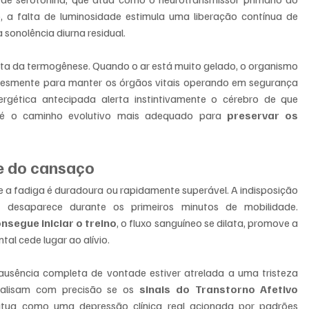
 a falta de luminosidade estimula uma liberação contínua de 
sonolência diurna residual.
ta da termogênese. Quando o ar está muito gelado, o organismo 
lesmente para manter os órgãos vitais operando em segurança 
rgética antecipada alerta instintivamente o cérebro de que 
 é o caminho evolutivo mais adequado para 
preservar os 
de do cansaço
e a fadiga é duradoura ou rapidamente superável. A indisposição 
 desaparece durante os primeiros minutos de mobilidade. 
nsegue iniciar o treino
, o fluxo sanguíneo se dilata, promove a 
tal cede lugar ao alívio.
ausência completa de vontade estiver atrelada a uma tristeza 
analisam com precisão se os 
sinais do Transtorno Afetivo 
atua como uma depressão clínica real acionada por padrões 