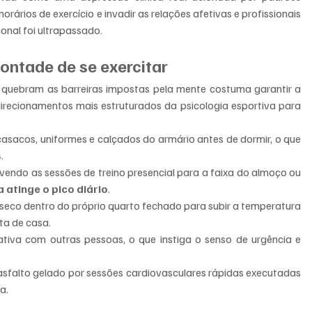
orários de exercício e invadir as relações afetivas e profissionais 
onal foi ultrapassado.
ontade de se exercitar
 quebram as barreiras impostas pela mente costuma garantir a 
irecionamentos mais estruturados da psicologia esportiva para 
asacos, uniformes e calçados do armário antes de dormir, o que 
s
.
ovendo as sessões de treino presencial para a faixa do almoço ou 
 atinge o pico diário
.
eco dentro do próprio quarto fechado para subir a temperatura 
rta de casa.
Criação de vínculos de parceria cooperativa com outras pessoas, o que instiga o senso de urgência e 
.
asfalto gelado por sessões cardiovasculares rápidas executadas 
a.