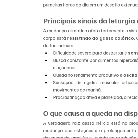
primeiras horas do dia em um desafio extenua
Principais sinais da letargia
A mudança climática afeta fortemente o siste
corpo está 
resistindo ao gasto calórico
.
do frio incluem:
Dificuldade severa para despertar e 
sen
Busca constante por alimentos hipercal
e açúcares.
Queda no rendimento produtivo e 
oscil
Sensação de rigidez muscular articular
movimentos da manhã.
Procrastinação ativa e planejada, direc
O que causa a queda na dis
A verdadeira raiz dessa inércia está na bio
mudança das estações e o prolongamento d
desencadeia uma forte queda na produção d