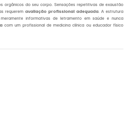
es orgânicos do seu corpo. Sensações repetitivas de exaustão 
das requerem 
avaliação profissional adequada
. A estrutura 
contida neste material carrega premissas meramente informativas de letramento em saúde e nunca 
ta
 com um profissional de medicina clínica ou educador físico 