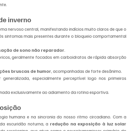
nte.
 de inverno
ma nervoso central, manifestando indícios muito claros de que o 
 Os sintomas mais presentes durante o bloqueio comportamental 
sação de sono não reparador
.
óricos, geralmente focados em carboidratos de rápida absorção 
ações bruscas de humor
, acompanhadas de forte desânimo.
 generalizada, especialmente perceptível logo nos primeiros 
ionada exclusivamente ao adiamento da rotina esportiva.
posição
logia humana e na sincronia do nosso ritmo circadiano. Com a 
a escuridão noturna, a 
redução na exposição à luz solar
e serotonina, que atua como o neurotransmissor primário do 