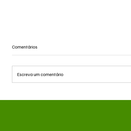
Comentários
Escreva um comentário
TRF3 anula condenações de
MS reno
Edson Giroto na Operação
milhõe
Lama Asfáltica por
hemodi
parcialidade de juiz