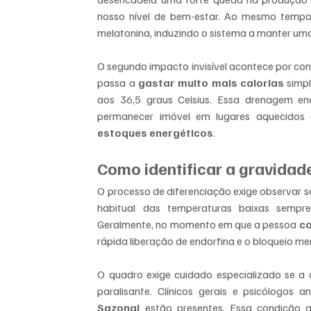
nosso nível de bem-estar. Ao mesmo tempo,
melatonina, induzindo o sistema a manter uma 
O segundo impacto invisível acontece por con
passa a 
gastar muito mais calorias
 simp
aos 36,5 graus Celsius. Essa drenagem ene
permanecer imóvel em lugares aquecidos
estoques energéticos
.
Como identificar a gravida
O processo de diferenciação exige observar s
habitual das temperaturas baixas sempre
Geralmente, no momento em que a pessoa 
co
rápida liberação de endorfina e o bloqueio men
O quadro exige cuidado especializado se a 
paralisante. Clínicos gerais e psicólogos 
Sazonal
 estão presentes. Essa condição 