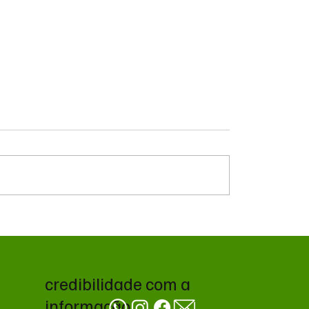
va contrato de R$ 10,2
Troca de comando no
s para atendimentos de
transporte de Campo 
álise em Ponta Porã
avança no CADE antes 
decisão da Prefeitura
credibilidade com a
informação