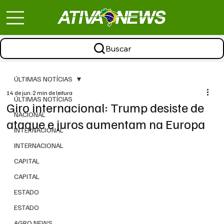
Buscar
ÚLTIMAS NOTÍCIAS
14 de jun.
2 min de leitura
ÚLTIMAS NOTÍCIAS
Giro internacional: Trump desiste de
NACIONAL
ataque e juros aumentam na Europa
INTERNACIONAL
INTERNACIONAL
CAPITAL
CAPITAL
ESTADO
ESTADO
AGRO NEWS