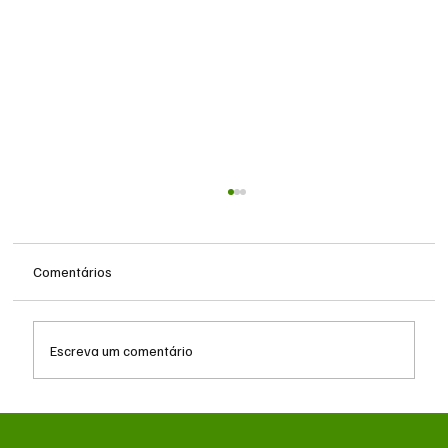
Comentários
Escreva um comentário
Reforma Tributária: empresas iniciam fase
de testes com exibição de IBS e CBS nas