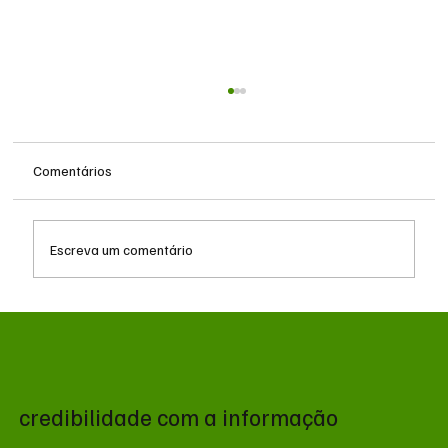
Comentários
Escreva um comentário
EUA atacam o Irã em resposta à queda de
helicóptero em Ormuz
credibilidade com a informação