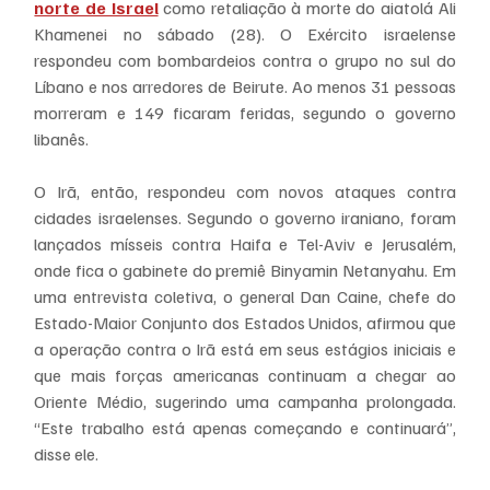
norte de Israel
 como retaliação à morte do aiatolá Ali 
Khamenei no sábado (28). O Exército israelense 
respondeu com bombardeios contra o grupo no sul do 
Líbano e nos arredores de Beirute. Ao menos 31 pessoas 
morreram e 149 ficaram feridas, segundo o governo 
libanês.
O Irã, então, respondeu com novos ataques contra 
cidades israelenses. Segundo o governo iraniano, foram 
lançados mísseis contra Haifa e Tel-Aviv e Jerusalém, 
onde fica o gabinete do premiê Binyamin Netanyahu. Em 
uma entrevista coletiva, o general Dan Caine, chefe do 
Estado-Maior Conjunto dos Estados Unidos, afirmou que 
a operação contra o Irã está em seus estágios iniciais e 
que mais forças americanas continuam a chegar ao 
Oriente Médio, sugerindo uma campanha prolongada. 
“Este trabalho está apenas começando e continuará”, 
disse ele.