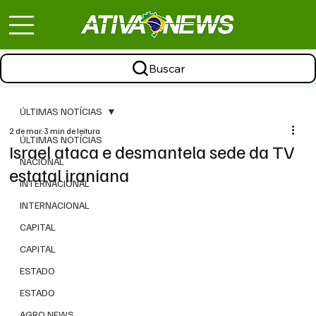
Buscar
ÚLTIMAS NOTÍCIAS
2 de mar.
3 min de leitura
ÚLTIMAS NOTÍCIAS
Israel ataca e desmantela sede da TV
NACIONAL
estatal iraniana
INTERNACIONAL
INTERNACIONAL
CAPITAL
CAPITAL
ESTADO
ESTADO
AGRO NEWS