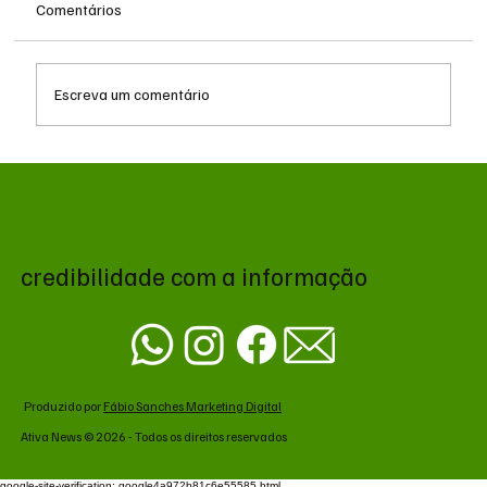
Comentários
Escreva um comentário
MS renova contrato de R$ 10,2 milhões
para atendimentos de hemodiálise em
Ponta Porã
credibilidade com a informação
Produzido por
Fábio Sanches Marketing Digital
Ativa News © 2026 - Todos os direitos reservados
google-site-verification: google4a972b81c6e55585.html