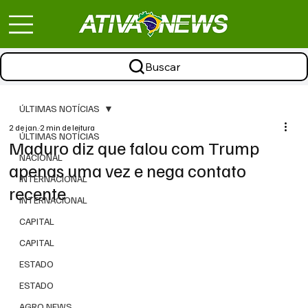
Buscar
ÚLTIMAS NOTÍCIAS
2 de jan.
2 min de leitura
ÚLTIMAS NOTÍCIAS
Maduro diz que falou com Trump
NACIONAL
apenas uma vez e nega contato
INTERNACIONAL
recente
INTERNACIONAL
CAPITAL
CAPITAL
ESTADO
ESTADO
AGRO NEWS