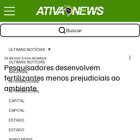
Buscar
ÚLTIMAS NOTÍCIAS
26 de mai.
2 min de leitura
ÚLTIMAS NOTÍCIAS
Pesquisadores desenvolvem
NACIONAL
fertilizantes menos prejudiciais ao
INTERNACIONAL
ambiente
INTERNACIONAL
CAPITAL
CAPITAL
ESTADO
ESTADO
AGRO NEWS