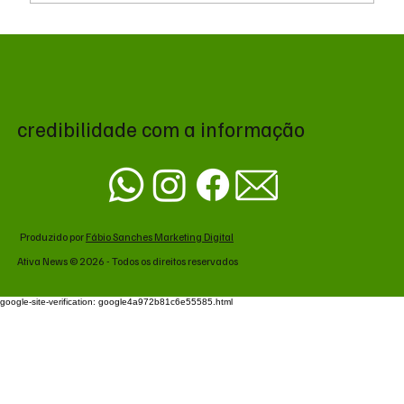
EUA atacam o Irã em resposta à queda de
helicóptero em Ormuz
credibilidade com a informação
Produzido por
Fábio Sanches Marketing Digital
Ativa News © 2026 - Todos os direitos reservados
google-site-verification: google4a972b81c6e55585.html