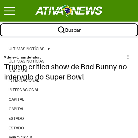
Buscar
ÚLTIMAS NOTÍCIAS
9 de fev.
1 min de leitura
ÚLTIMAS NOTÍCIAS
Trump critica show de Bad Bunny no
NACIONAL
intervalo do Super Bowl
INTERNACIONAL
INTERNACIONAL
CAPITAL
CAPITAL
ESTADO
ESTADO
AGRO NEWS