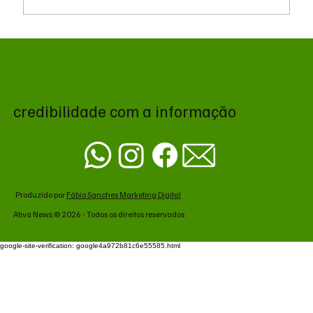
Queda do petróleo e geopolítica no Oriente
Médio pressionam cotações da soja em
Chicago
credibilidade com a informação
Produzido por
Fábio Sanches Marketing Digital
Ativa News © 2026 - Todos os direitos reservados
google-site-verification: google4a972b81c6e55585.html