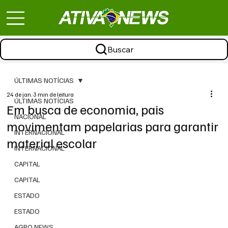
Buscar
ÚLTIMAS NOTÍCIAS
24 de jan.
3 min de leitura
ÚLTIMAS NOTÍCIAS
Em busca de economia, pais
NACIONAL
movimentam papelarias para garantir
INTERNACIONAL
material escolar
INTERNACIONAL
CAPITAL
CAPITAL
ESTADO
ESTADO
AGRO NEWS