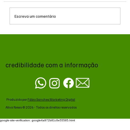
Escreva um comentário
Queda do petróleo e geopolítica no Oriente
Médio pressionam cotações da soja em
Chicago
credibilidade com a informação
Produzido por
Fábio Sanches Marketing Digital
Ativa News © 2026 - Todos os direitos reservados
google-site-verification: google4a972b81c6e55585.html