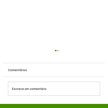
Comentários
Escreva um comentário
Queda do petróleo e geopolítica no Oriente