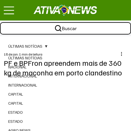
Buscar
ÚLTIMAS NOTÍCIAS
18 de jan.
1 min de leitura
ÚLTIMAS NOTÍCIAS
PF e BPFron apreendem mais de 360
NACIONAL
kg de maconha em porto clandestino
INTERNACIONAL
INTERNACIONAL
CAPITAL
CAPITAL
ESTADO
ESTADO
AGRO NEWS