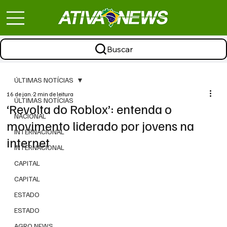
Buscar
ÚLTIMAS NOTÍCIAS
16 de jan.
2 min de leitura
ÚLTIMAS NOTÍCIAS
‘Revolta do Roblox’: entenda o
NACIONAL
movimento liderado por jovens na
INTERNACIONAL
internet
INTERNACIONAL
CAPITAL
CAPITAL
ESTADO
ESTADO
AGRO NEWS