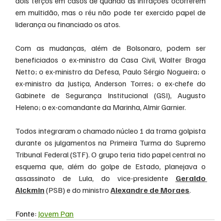
dois terços em casos de quando as infrações ocorrerem 
em multidão, mas o réu não pode ter exercido papel de 
liderança ou financiado os atos.
Com as mudanças, além de Bolsonaro, podem ser 
beneficiados o ex-ministro da Casa Civil, Walter Braga 
Netto; o ex-ministro da Defesa, Paulo Sérgio Nogueira; o 
ex-ministro da Justiça, Anderson Torres; o ex-chefe do 
Gabinete de Segurança Institucional (GSI), Augusto 
Heleno; o ex-comandante da Marinha, Almir Garnier.
Todos integraram o chamado núcleo 1 da trama golpista 
durante os julgamentos na Primeira Turma do Supremo 
Tribunal Federal (STF). O grupo teria tido papel central no 
esquema que, além do golpe de Estado, planejava o 
assassinato de Lula, do vice-presidente 
Geraldo 
Alckmin
 (PSB) e do ministro 
Alexandre de Moraes
.
Fonte: 
Jovem Pan