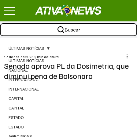
Buscar
ÚLTIMAS NOTÍCIAS
17 de dez. de 2025
2 min de leitura
ÚLTIMAS NOTÍCIAS
Senado aprova PL da Dosimetria, que
NACIONAL
diminui pena de Bolsonaro
INTERNACIONAL
INTERNACIONAL
CAPITAL
CAPITAL
ESTADO
ESTADO
AGRO NEWS