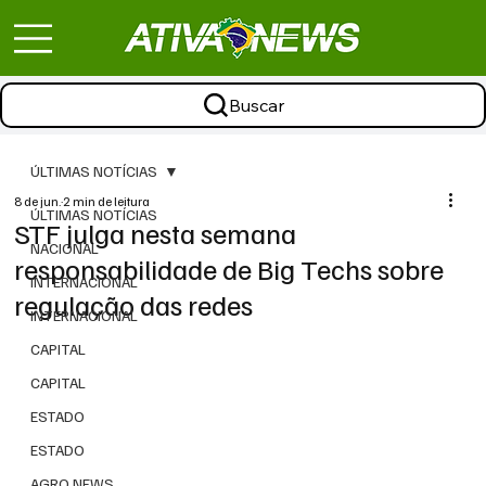
Buscar
ÚLTIMAS NOTÍCIAS
8 de jun.
2 min de leitura
ÚLTIMAS NOTÍCIAS
STF julga nesta semana
NACIONAL
responsabilidade de Big Techs sobre
INTERNACIONAL
regulação das redes
INTERNACIONAL
CAPITAL
CAPITAL
ESTADO
ESTADO
AGRO NEWS